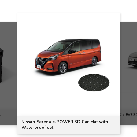
L
Kia EV6 3
Nissan Serena e-POWER 3D Car Mat with
Waterproof set