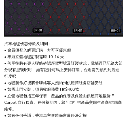
汽車地毯優惠條款及細則：
• 會員須登入網頁訂購，方可享優惠價
• 車廂立體地毯訂製需時 10-14 天
• 落單後將有專人聯絡確認座駕型號及訂製款式，電腦經已記錄大部
分現有型號呎吋，如有記錄可馬上安排訂製，否則需先預約到店進
行度呎
• 地毯製作好後將會聯絡客人預約到供應商旺角店舖安裝
• 如需上門安裝，須另收服務費 HK$400/次
• 立體地毯包括三年保養，產品的保養及保證由供應商地毯佬 E
Carpet 自行負責。在保養期內，您可自行把產品交回生產商/供應商
維修。
• 如有任何爭議，香港車主會將保留最終決定權