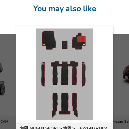
You may also like
TS 地毯 STEPWGN (e:HEV
Nissan Serena e-POWER 3D Car Ma