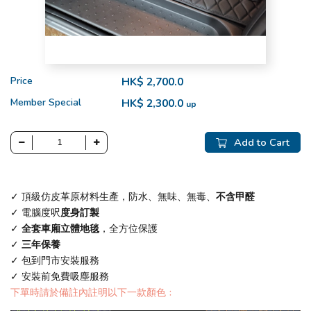
Price
HK$ 2,700.0
Member Special
HK$ 2,300.0
up
Add to Cart
✓ 頂級仿皮革原材料生產，防水、無味、無毒、
不含甲醛
✓ 電腦度呎
度身訂製
✓
全套車廂立體地毯
，全方位保護
✓
三年保養
✓ 包到門市安裝服務
✓ 安裝前免費吸塵服務
下單時請於備註內註明以下一款顏色﹕