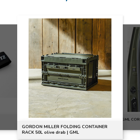
GML COR
GORDON MILLER FOLDING CONTAINER
RACK 50L olive drab | GML