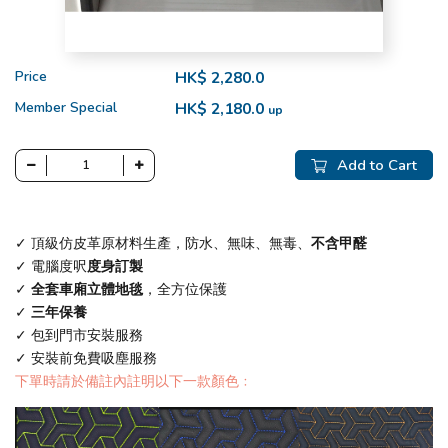
Price
HK$ 2,280.0
Member Special
HK$ 2,180.0
up
Add to Cart
✓ 頂級仿皮革原材料生產，防水、無味、無毒、
不含甲醛
✓ 電腦度呎
度身訂製
✓
全套車廂立體地毯
，全方位保護
✓
三年保養
✓ 包到門市安裝服務
✓ 安裝前免費吸塵服務
下單時請於備註內註明以下一款顏色﹕