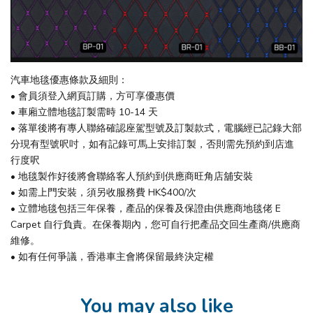
汽車地毯優惠條款及細則：
• 會員須登入網頁訂購，方可享優惠價
• 車廂立體地毯訂製需時 10-14 天
• 落單後將有專人聯絡確認座駕型號及訂製款式，電腦經已記錄大部
分現有型號呎吋，如有記錄可馬上安排訂製，否則需先預約到店進
行度呎
• 地毯製作好後將會聯絡客人預約到供應商旺角店舖安裝
• 如需上門安裝，須另收服務費 HK$400/次
• 立體地毯包括三年保養，產品的保養及保證由供應商地毯佬 E
Carpet 自行負責。在保養期內，您可自行把產品交回生產商/供應商
維修。
• 如有任何爭議，香港車主會將保留最終決定權
You may also like