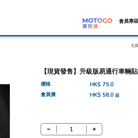
會員專
主
【現貨發售】升級版易通行車輛貼
價格
HK$ 75.0
會員價
HK$ 58.0
起