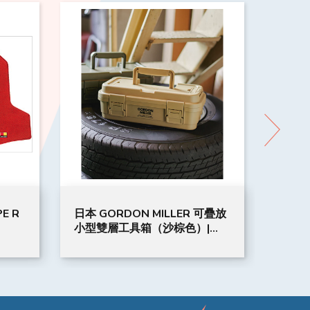
E R
日本 GORDON MILLER 可疊放
IG-N
小型雙層工具箱（沙棕色）|
公室專用
GML