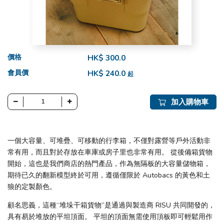
價格
HK$ 300.0
會員價
HK$ 240.0
起
加入購物車
一個大容量、可堆疊、可移動的行李箱，不僅對露營等戶外活動非
常有用，而且對於存放在車庫或房子里也非常有用。 從後備箱貨物
開始，這也是我們商店的熱門產品，作為無隔板的大容量儲物箱，
期待已久的翻新模型終於可用，遵循僅限於 Autobacs 的黃色和土
狼的定製顏色。
顧名思義，這種“堆垛干箱貨物”是通過與製造商 RISU 共同開發的，
具有易於堆放的平坦頂面。 平坦的頂面無需使用頂板即可輕鬆用作