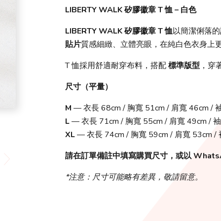
LIBERTY WALK 矽膠徽章 T 恤 – 白色
LIBERTY WALK 矽膠徽章 T 恤
以簡潔俐落的設
貼片
質感細緻、立體亮眼，在純白色衣身上
T 恤採用舒適耐穿布料，搭配
標準版型
，穿
尺寸（平量）
M
— 衣長 68cm / 胸寬 51cm / 肩寬 46cm / 
L
— 衣長 71cm / 胸寬 55cm / 肩寬 49cm / 
XL
— 衣長 74cm / 胸寬 59cm / 肩寬 53cm /
請在訂單備註中填寫購買尺寸，或以 Whats
*注意：尺寸可能略有差異，敬請留意。