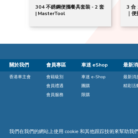
 ECB-
304 不銹鋼便攜餐具套裝 - 2 套
3 合
CE | 賽
| MasterTool
｜便攜
關於我們
會員專區
車迷 eShop
最新消
香港車主會
會籍級別
車迷 e-Shop
最新消
會員禮遇
團購
精彩活
會員服務
限購
我們在我們的網站上使用 cookie 和其他跟踪技術來幫助我