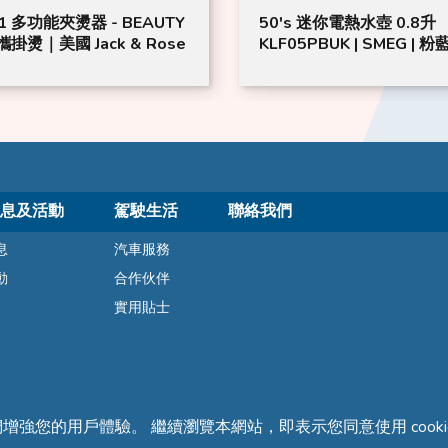
 1 多功能夾燙器 - BEAUTY
50's 迷你電熱水壺 0.8升
掛燙｜美國 Jack & Rose
KLF05PBUK | SMEG | 
息及活動
駕駛生活
聯絡我們
息
汽車服務
動
合作伙伴
實用貼士
們增強您的用戶體驗。 繼續瀏覽本網站，即表示您同意使用 cooki