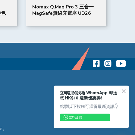
Momax Q.Mag Pro 3 三合一
Ferr
粉藍色
MagSafe無線充電座 UD26
立即訂閲我哋 WhatsApp 即送
您 HK$10 迎新優惠券!
點擊以下按鈕可獲得最新資訊👇
立即訂閲
e。