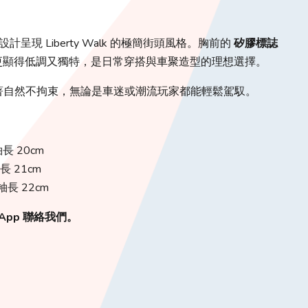
計呈現 Liberty Walk 的極簡街頭風格。胸前的
矽膠標誌
更顯得低調又獨特，是日常穿搭與車聚造型的理想選擇。
著自然不拘束，無論是車迷或潮流玩家都能輕鬆駕馭。
袖長 20cm
袖長 21cm
 袖長 22cm
App 聯絡我們。