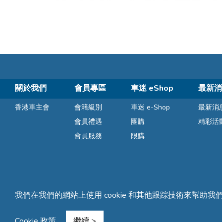
關於我們
會員專區
車迷 eShop
最新消
香港車主會
會籍級別
車迷 e-Shop
最新消
會員禮遇
團購
精彩活
會員服務
限購
我們在我們的網站上使用 cookie 和其他跟踪技術來幫助我
條款及細則
隱私聲明
常見問題
網站地圖
Cookie 政策
繼續 >