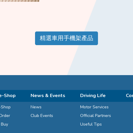
精選車用手機架產品
e-Shop
News & Events
Driving Life
Co
-Shop
News
Motor Services
Order
Club Events
Official Partners
d Buy
Useful Tips