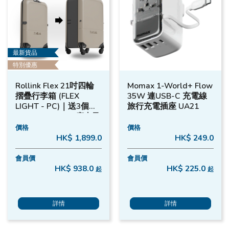
最新貨品
特別優惠
Rollink Flex 21吋四輪
Momax 1-World+ Flow
摺疊行李箱 (FLEX
35W 連USB-C 充電線
LIGHT - PC)｜送3個月
旅行充電插座 UA21
MOTOGO Care (廣東及
澳門) 旅遊保險 - Warm
價格
價格
Grey
HK$ 1,899.0
HK$ 249.0
會員價
會員價
HK$ 938.0
HK$ 225.0
起
起
詳情
詳情