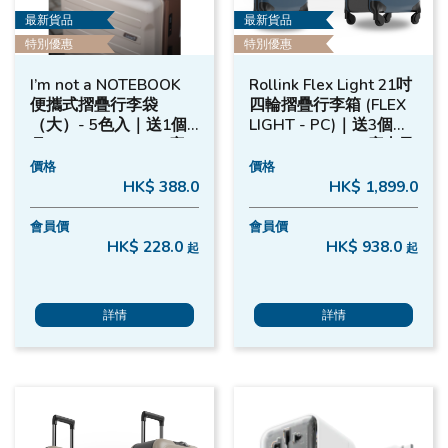
最新貨品
最新貨品
特別優惠
特別優惠
I’m not a NOTEBOOK
Rollink Flex Light 21吋
便攜式摺疊行李袋
四輪摺疊行李箱 (FLEX
（大）- 5色入｜送1個
LIGHT - PC)｜送3個月
月 MOTOGO Care (廣
MOTOGO Care (廣東及
東及澳門) 旅遊保險
澳門) 旅遊保險 -
價格
價格
Atlantic Blue
HK$ 388.0
HK$ 1,899.0
會員價
會員價
HK$ 228.0
HK$ 938.0
起
起
詳情
詳情