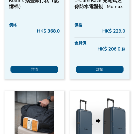
Rollink 摺疊旅行枕（記
1-Care Raze 充電式迷
憶棉）
你防水電鬚刨 | Momax
價格
價格
HK$ 368.0
HK$ 229.0
會員價
HK$ 206.0
起
詳情
詳情