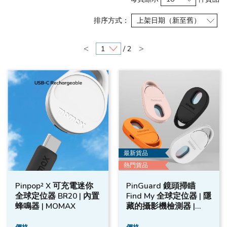
排序方式：
<
>
/ 2
最新貨品
熱門貨品
Pinpop² X 可充電迷你
PinGuard 鏡頭掃瞄
全球定位器 BR20 | 內置
Find My 全球定位器 | 隱
蜂鳴器 | MOMAX
藏的攝影機檢測器 |
MOMAX