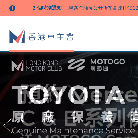
e-Shop 訂單以順豐速運寄出
2 個特別通知
灣、離島）
埃索汽油每公升折扣高達HK$12