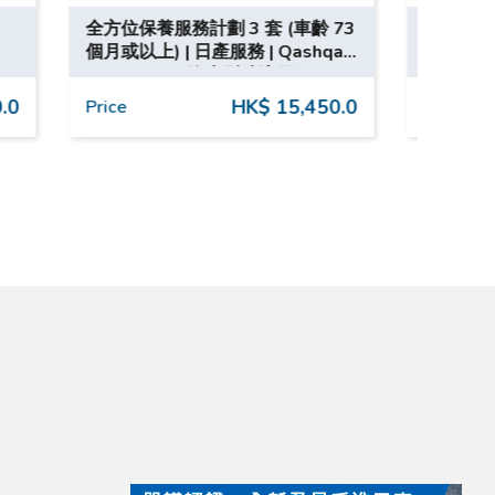
車齡 73
客製化手錶 AE-1300 （5 色入）|
50
shqai
Wccustomade | 情侶手錶 | 客製
CGF
化手錶
,450.0
HK$ 833.0
Price
Pric