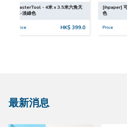
六角天
[ihpaper] 可摺疊小圓櫈 50cm 黑
A3 海報
色
99.0
HK$ 458.0
Price
Price
最新消息