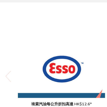
埃索汽油每公升折扣高達 HK$12.6*