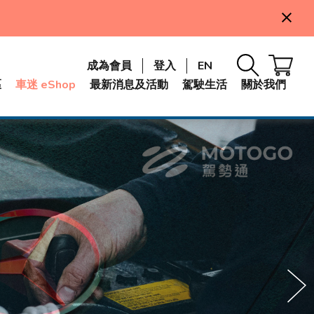
以折扣後之金額計算;不包括偏遠地區如東涌、馬灣、愉景
成為會員
登入
EN
區
車迷 eShop
最新消息及活動
駕駛生活
關於我們